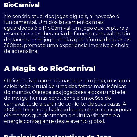
RioCarnival
No cenário atual dos jogos digitais, a inovação é
fundamental. Um dos lançamentos mais
aguardados é o RioCarnival, um jogo que captura a
essência e a exuberância do famoso carnaval do Rio
de Janeiro. Este jogo, aliado à plataforma de apostas
360bet, promete uma experiência imersiva e cheia
de adrenalina.
A Magia do RioCarnival
O RioCarnival não é apenas mais um jogo, mas uma
celebração virtual de uma das festas mais icônicas
do mundo. Oferece aos jogadores a oportunidade
de mergulhar nas cores, sons e emoções do
carnaval, tudo a partir do conforto de suas casas. A
360bet tem trabalhado arduamente para incorporar
elementos que destacam a cultura vibrante e a
energia contagiante deste evento global.