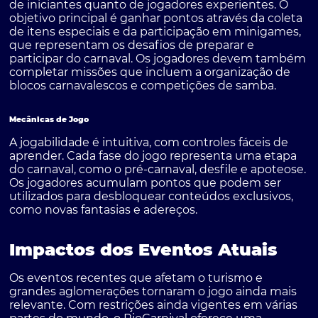
de iniciantes quanto de jogadores experientes. O
objetivo principal é ganhar pontos através da coleta
de itens especiais e da participação em minigames,
que representam os desafios de preparar e
participar do carnaval. Os jogadores devem também
completar missões que incluem a organização de
blocos carnavalescos e competições de samba.
Mecânicas de Jogo
A jogabilidade é intuitiva, com controles fáceis de
aprender. Cada fase do jogo representa uma etapa
do carnaval, como o pré-carnaval, desfile e apoteose.
Os jogadores acumulam pontos que podem ser
utilizados para desbloquear conteúdos exclusivos,
como novas fantasias e adereços.
Impactos dos Eventos Atuais
Os eventos recentes que afetam o turismo e
grandes aglomerações tornaram o jogo ainda mais
relevante. Com restrições ainda vigentes em várias