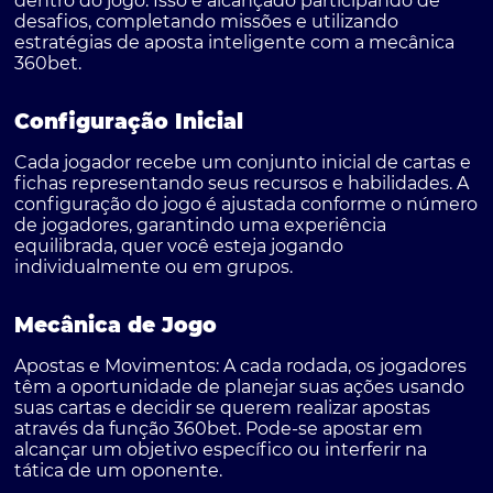
dentro do jogo. Isso é alcançado participando de
desafios, completando missões e utilizando
estratégias de aposta inteligente com a mecânica
360bet.
Configuração Inicial
Cada jogador recebe um conjunto inicial de cartas e
fichas representando seus recursos e habilidades. A
configuração do jogo é ajustada conforme o número
de jogadores, garantindo uma experiência
equilibrada, quer você esteja jogando
individualmente ou em grupos.
Mecânica de Jogo
Apostas e Movimentos:
A cada rodada, os jogadores
têm a oportunidade de planejar suas ações usando
suas cartas e decidir se querem realizar apostas
através da função 360bet. Pode-se apostar em
alcançar um objetivo específico ou interferir na
tática de um oponente.