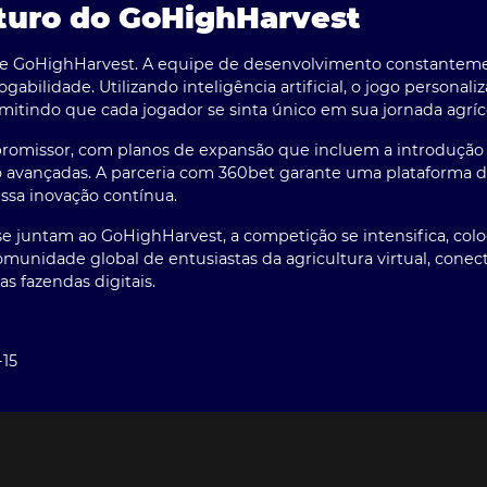
turo do GoHighHarvest
 de GoHighHarvest. A equipe de desenvolvimento constanteme
ogabilidade. Utilizando inteligência artificial, o jogo persona
rmitindo que cada jogador se sinta único em sua jornada agríc
romissor, com planos de expansão que incluem a introdução d
 avançadas. A parceria com
360bet
garante uma plataforma d
ssa inovação contínua.
e juntam ao GoHighHarvest, a competição se intensifica, colo
unidade global de entusiastas da agricultura virtual, conec
as fazendas digitais.
-15