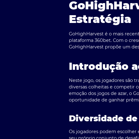
GoHighHarv
Estratégia
GoHighHarvest é o mais recent
plataforma
360bet
. Com o cres
GoHighHarvest propõe um desa
Introdução 
Neste jogo, os jogadores são tr
diversas colheitas e competir
emoção dos jogos de azar, o G
oportunidade de ganhar prêmi
Diversidade de
Os jogadores podem escolher e
seu próprio conjunto de desaf