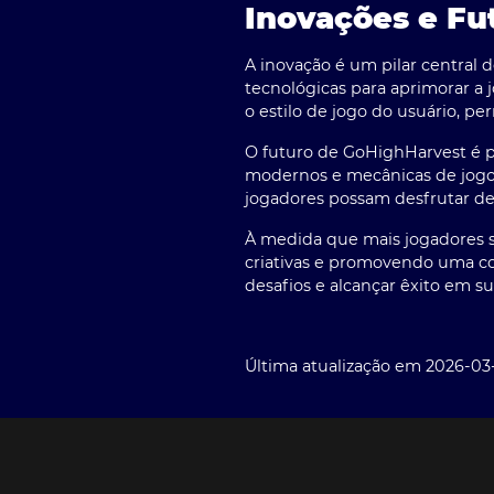
Inovações e Fu
A inovação é um pilar central
tecnológicas para aprimorar a j
o estilo de jogo do usuário, pe
O futuro de GoHighHarvest é p
modernos e mecânicas de jogo
jogadores possam desfrutar de
À medida que mais jogadores s
criativas e promovendo uma com
desafios e alcançar êxito em su
Última atualização em 2026-03