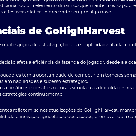
 adicionando um elemento dinâmico que mantém os jogadores
s e festivais globais, oferecendo sempre algo novo.
ciais de GoHighHarvest
 muitos jogos de estratégia, foca na simplicidade aliada à pr
decisão afeta a eficiência da fazenda do jogador, desde a aloc
 jogadores têm a oportunidade de competir em torneios sema
 em habilidades e sucesso estratégico.
tos climáticos e desafios naturais simulam as dificuldades reai
 estratégias continuamente.
entes refletem-se nas atualizações de GoHighHarvest, manten
ilidade e inovação agrícola são destacados, promovendo a co