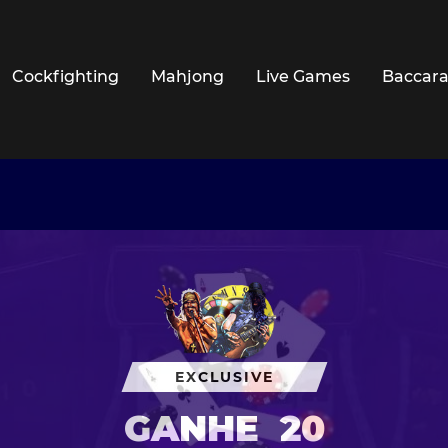
Cockfighting
Mahjong
Live Games
Baccara
EXCLUSIVE
GANHE
20