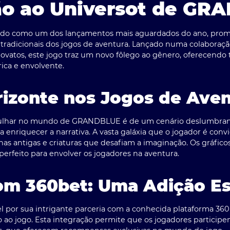
ão ao Universot de G
o como um dos lançamentos mais aguardados do ano, prom
s tradicionais dos jogos de aventura. Lançado numa colaboraç
ovatos, este jogo traz um novo fôlego ao gênero, oferecendo
ica e envolvente.
izonte nos Jogos de Aven
ulhar no mundo de GRANDBLUE é de um cenário deslumbrant
enriquecer a narrativa. A vasta galáxia que o jogador é convi
nas antigas e criaturas que desafiam a imaginação. Os gráfico
rfeito para envolver os jogadores na aventura.
om 360bet: Uma Adição Es
or sua intrigante parceria com a conhecida plataforma 360b
io ao jogo. Esta integração permite que os jogadores particip