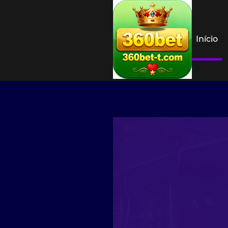
Início