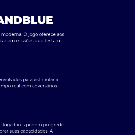
RANDBLUE
moderna. O jogo oferece aos
rcar em missões que testam
volvidos para estimular a
tempo real com adversários
is. Jogadores podem progredir
orar suas capacidades. A