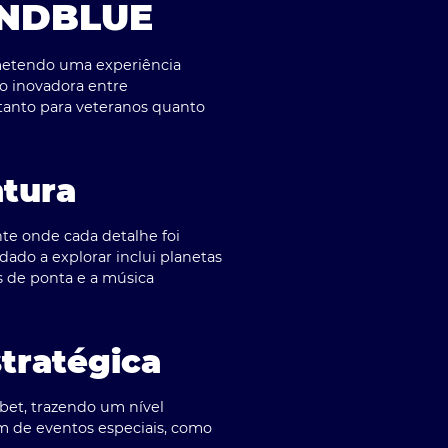
RANDBLUE
etendo uma experiência
ão inovadora entre
 tanto para veteranos quanto
tura
e onde cada detalhe foi
dado a explorar inclui planetas
s de ponta e a música
tratégica
et, trazendo um nível
em de eventos especiais, como