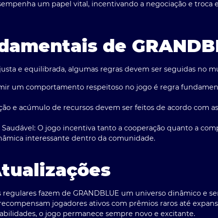
penha um papel vital, incentivando a negociação e troca en
ndamentais de GRANDB
a justa e equilibrada, algumas regras devem ser seguidas n
umir um comportamento respeitoso no jogo é regra fundame
ação e acúmulo de recursos devem ser feitos de acordo com a
 Saudável
: O jogo incentiva tanto a cooperação quanto a com
inâmica interessante dentro da comunidade.
Atualizações
ões regulares fazem de GRANDBLUE um universo dinâmico e s
recompensam jogadores ativos com prêmios raros até expansõ
bilidades, o jogo permanece sempre novo e excitante.