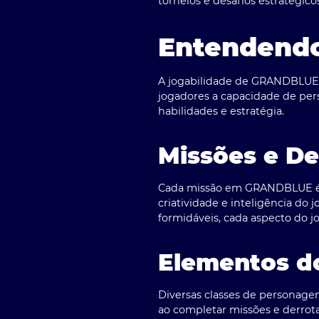
torneios e desafios estratégi
Entendendo
A jogabilidade de GRANDBLUE 
jogadores a capacidade de per
habilidades e estratégia.
Missões e De
Cada missão em GRANDBLUE é ún
criatividade e inteligência do
formidáveis, cada aspecto do j
Elementos d
Diversas classes de personage
ao completar missões e derrota