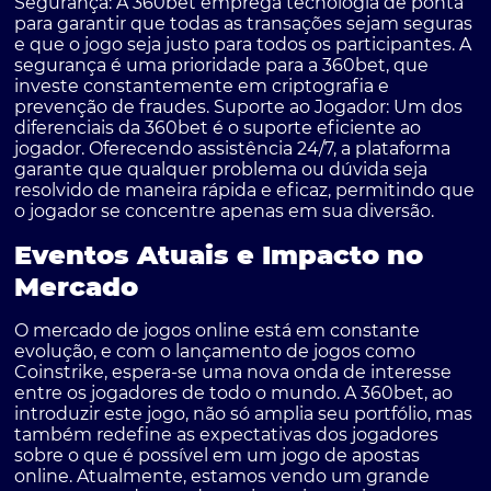
Segurança
: A 360bet emprega tecnologia de ponta
para garantir que todas as transações sejam seguras
e que o jogo seja justo para todos os participantes. A
segurança é uma prioridade para a 360bet, que
investe constantemente em criptografia e
prevenção de fraudes.
Suporte ao Jogador
: Um dos
diferenciais da 360bet é o suporte eficiente ao
jogador. Oferecendo assistência 24/7, a plataforma
garante que qualquer problema ou dúvida seja
resolvido de maneira rápida e eficaz, permitindo que
o jogador se concentre apenas em sua diversão.
Eventos Atuais e Impacto no
Mercado
O mercado de jogos online está em constante
evolução, e com o lançamento de jogos como
Coinstrike, espera-se uma nova onda de interesse
entre os jogadores de todo o mundo. A 360bet, ao
introduzir este jogo, não só amplia seu portfólio, mas
também redefine as expectativas dos jogadores
sobre o que é possível em um jogo de apostas
online. Atualmente, estamos vendo um grande