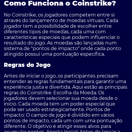
Como Funciona o Coinstrike?
No Coinstrike, os jogadores competem entre si
através do lançamento de moedas virtuais. Cada
jogador tem a possibilidade de escolher entre
diferentes tipos de moedas, cada uma com
características especiais que podem influenciar o
resultado do jogo. As moedas são lançadas num
sistema de "pontos de impacto" onde cada ponto
atingido possui uma pontuação específica.
Regras do Jogo
Antes de iniciar o jogo, os participantes precisam
entender as regras fundamentais para garantir uma
experiência justa e divertida. Aqui estão as principais
regras do Coinstrike:
Escolha da Moeda
: Os
jogadores devem selecionar sua moeda desde o
início. Cada moeda tem um poder especial que
pode ser usado estrategicamente.
Pontos de
Impacto
: O campo de jogo é dividido em vários
pontos de impacto, cada um com uma pontuação
diferente. O objetivo é atingir esses alvos para
acumular pontos.
Aposta Inicial
: Antes de lançar a