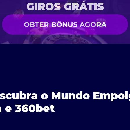
GIROS GRÁTIS
OBTER BÔNUS AGORA
escubra o Mundo Empol
 e 360bet