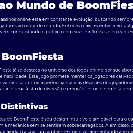
ao Mundo de BoomFies
cassinos online está em constante evolução, buscando sempre
jogadores ao redor do mundo. Entre as mais recentes e empolg
vem conquistando o público com suas dinâmicas eletrizantes 
a BoomFiesta
sta já se destaca no universo dos jogos online por sua abo
 e habilidade. Este jogo promete manter os jogadores cativado
 variam conforme a performance e as decisões dos jogadores
azar; é uma festa de diversão e emoção, como o nome sugere
 Distintivas
icas de BoomFiesta é seu design intuitivo e amigável para o u
a mecânica sem se sentirem sobrecarregados. Além disso, o 
que ajudam a criar um ambiente imersivo, aumentando a exper