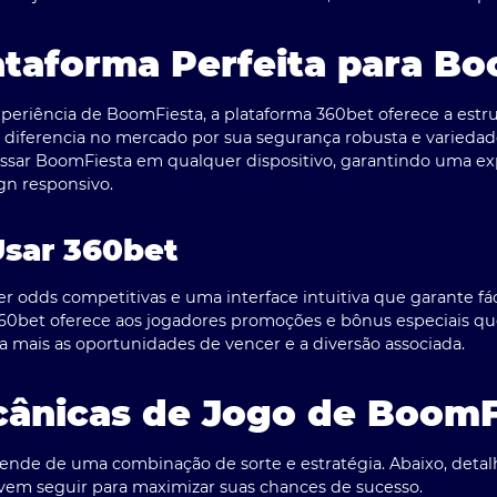
ataforma Perfeita para B
periência de BoomFiesta, a plataforma 360bet oferece a estr
e diferencia no mercado por sua segurança robusta e variedad
sar BoomFiesta em qualquer dispositivo, garantindo uma ex
gn responsivo.
sar 360bet
r odds competitivas e uma interface intuitiva que garante fá
 360bet oferece aos jogadores promoções e bônus especiais q
mais as oportunidades de vencer e a diversão associada.
cânicas de Jogo de BoomF
nde de uma combinação de sorte e estratégia. Abaixo, deta
evem seguir para maximizar suas chances de sucesso.