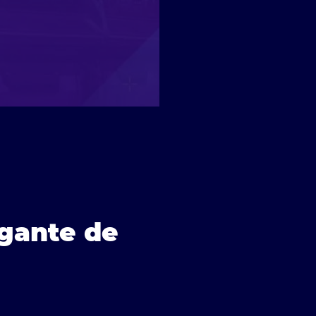
gante de