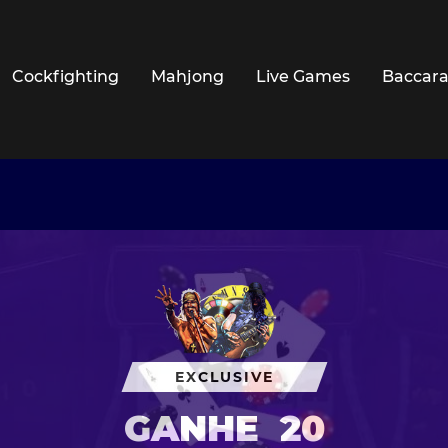
Cockfighting
Mahjong
Live Games
Baccara
EXCLUSIVE
GANHE
20