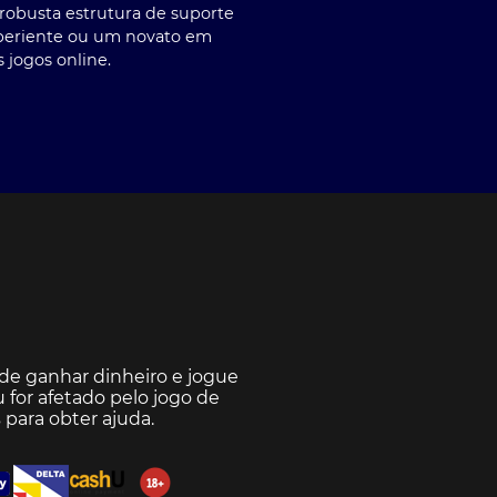
robusta estrutura de suporte
xperiente ou um novato em
jogos online.
e ganhar dinheiro e jogue
for afetado pelo jogo de
s
para obter ajuda.