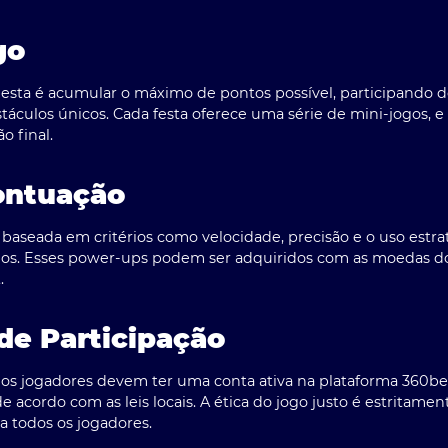
go
esta é acumular o máximo de pontos possível, participando de
táculos únicos. Cada festa oferece uma série de mini-jogos
o final.
ontuação
aseada em critérios como velocidade, precisão e o uso estr
fios. Esses power-ups podem ser adquiridos com as moedas do
.
e Participação
 os jogadores devem ter uma conta ativa na plataforma 360bet.
de acordo com as leis locais. A ética do jogo justo é estritam
a todos os jogadores.