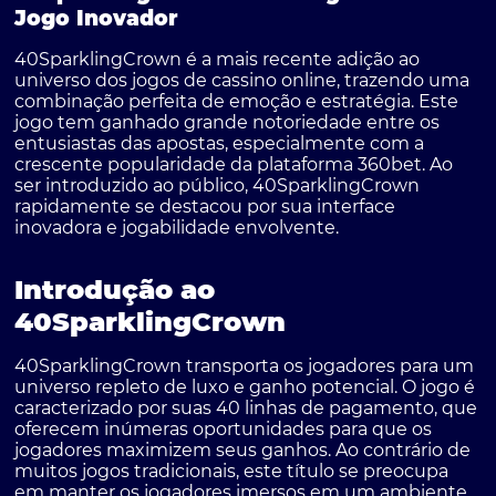
Jogo Inovador
40SparklingCrown é a mais recente adição ao
universo dos jogos de cassino online, trazendo uma
combinação perfeita de emoção e estratégia. Este
jogo tem ganhado grande notoriedade entre os
entusiastas das apostas, especialmente com a
crescente popularidade da plataforma
360bet
. Ao
ser introduzido ao público, 40SparklingCrown
rapidamente se destacou por sua interface
inovadora e jogabilidade envolvente.
Introdução ao
40SparklingCrown
40SparklingCrown transporta os jogadores para um
universo repleto de luxo e ganho potencial. O jogo é
caracterizado por suas 40 linhas de pagamento, que
oferecem inúmeras oportunidades para que os
jogadores maximizem seus ganhos. Ao contrário de
muitos jogos tradicionais, este título se preocupa
em manter os jogadores imersos em um ambiente