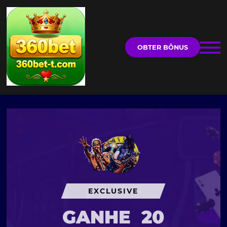
OBTER BÔNUS
EXCLUSIVE
GANHE
20